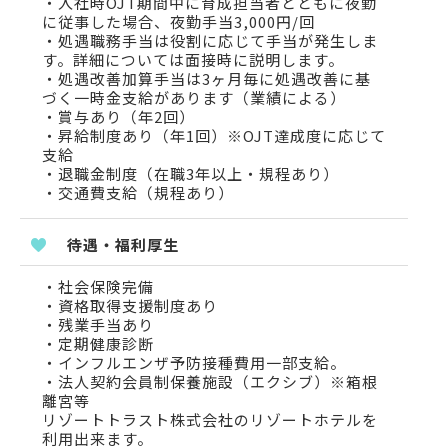
・入社時OJT期間中に育成担当者とともに夜勤
に従事した場合、夜勤手当3,000円/回
・処遇職務手当は役割に応じて手当が発生しま
す。詳細については面接時に説明します。
・処遇改善加算手当は3ヶ月毎に処遇改善に基
づく一時金支給があります（業績による）
・賞与あり（年2回）
・昇給制度あり（年1回）※OJT達成度に応じて
支給
・退職金制度（在職3年以上・規程あり）
・交通費支給（規程あり）
待遇・福利厚生
・社会保険完備
・資格取得支援制度あり
・残業手当あり
・定期健康診断
・インフルエンザ予防接種費用一部支給。
・法人契約会員制保養施設（エクシブ）※箱根
離宮等
リゾートトラスト株式会社のリゾートホテルを
利用出来ます。