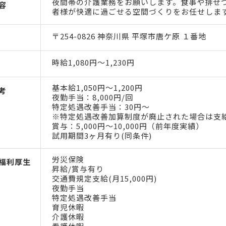
夜間帯の介護業務をお願いします。食事や排せ
容
者様が快適に過ごせる空間づくりをお任せしま
〒254-0826 神奈川県 平塚市唐ケ原 １番地
時給1,080円〜1,230円
基本給1,050円〜1,200円
考
夜勤手当：8,000円/回
特定処遇改善手当：30円〜
※特定処遇改善加算制度が廃止された場合は支
賞与：5,000円〜10,000円（前年度実績）
試用期間3ヶ月有り(同条件)
労災保険
福利厚生
昇給/賞与有り
交通費規定支給(月15,000円)
夜勤手当
特定処遇改善手当
育児休暇
介護休暇