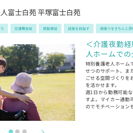
人富士白苑 平塚富士白苑
あり
交通費支給
夜勤専従
成長を目指す
頑張りをきちんと評
＜介護夜勤経
人ホームでの
特別養護老人ホーム
せつのサポート、ま
ごせる空間づくりを
を活かせます。
週1日から勤務可能
すよ。マイカー通勤
のでモチベーション