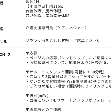
週休2日
暇
【年間休日】約116日
有給休暇、慶弔休暇、
育児休暇、産前産後休暇
介護支援専門員（ケアマネジャー）
格
ブランクある方もお気軽にご応募ください
キル
▼応募
ロセス
・ページ内の応募ボタンをタップし、ご応募く
・面談希望日について、応募日より2日後以降、
▼サポートスタッフと面談(電話にて30分程)
・応募より5営業日以内にかいごたすのサポー
・かいごたす登録情報(WEB履歴書)に基づき面
・ご入力が難しい場合は面談時にヒアリングし
▼選考(面接)
・面接についてもサポートスタッフがフォロー
▼選考結果のご連絡