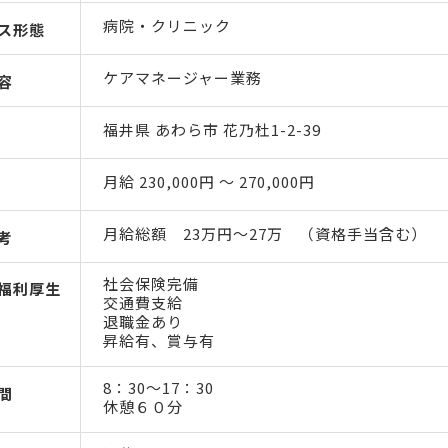
病院・クリニック
ス形態
ケアマネージャー業務
容
福井県 あわら市 花乃杜1-2-39
月給 230,000円 〜 270,000円
月給総額 23万円～27万 （資格手当含む）
考
社会保険完備
福利厚生
交通費支給
退職金あり
昇給有、賞与有
8：30～17：30
間
休憩６０分