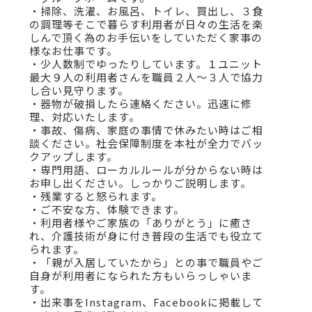
・掃除、洗濯、お風呂、トイレ、買出し、３食
の調理等そこで暮らす利用者が日々の生活を楽
しんで頂く為のお手伝いをしていただく家事の
様なお仕事です。
・少人数制でゆったりしています。１ユニット
最大９人の利用者さんを職員２人～３人で協力
し合い見守ります。
・器物が破損したら連絡ください。迅速に修
理、対応いたします。
・事故、傷病、家庭の事情で休みたい時はご相
談ください。社会保障制度を本社が全力でバッ
クアップします。
・専門用語、ローカルルールが分からない時は
お申し出ください。しっかりご説明します。
・残業すると怒られます。
・ご不安な方、体験できます。
・利用者様やご家族の「ありがとう」に癒さ
れ、介護技術が身に付き普段の生活でも役立て
られます。
・「親が入居していたから」との事で職員やご
自身が利用者になられた方もいらっしゃいま
す。
・出来事をInstagram、Facebookに掲載して