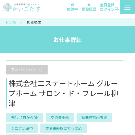
会員登録
検討中
閲覧履歴
ログイン
HOME
検索結果
＞
お仕事詳細
アルバイト(パート)
株式会社エステートホーム グルー
プホーム サロン・ド・フレール柳
津
週1、2日からOK
交通費支給
扶養控除内考慮
シニア活躍中
業界未経験者でも安心