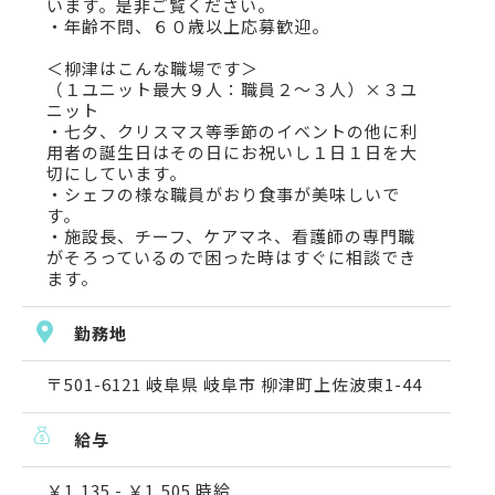
います。是非ご覧ください。
・年齢不問、６０歳以上応募歓迎。
＜柳津はこんな職場です＞
（１ユニット最大９人：職員２～３人）×３ユ
ニット
・七夕、クリスマス等季節のイベントの他に利
用者の誕生日はその日にお祝いし１日１日を大
切にしています。
・シェフの様な職員がおり食事が美味しいで
す。
・施設長、チーフ、ケアマネ、看護師の専門職
がそろっているので困った時はすぐに相談でき
ます。
勤務地
〒501-6121 岐阜県 岐阜市 柳津町上佐波東1-44
給与
￥1,135 - ￥1,505 時給