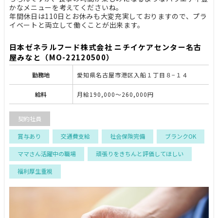
かなメニューを考えてくださいね。
年間休日は110日とお休みも大変充実しておりますので、プラ
イベートと両立して働くことが出来ます。
日本ゼネラルフード株式会社 ニチイケアセンター名古
屋みなと（MO-22120500）
勤務地
愛知県名古屋市港区入船１丁目８−１４
給料
月給190,000～260,000円
契約社員
賞与あり
交通費支給
社会保険完備
ブランクOK
ママさん活躍中の職場
頑張りをきちんと評価してほしい
福利厚生重視