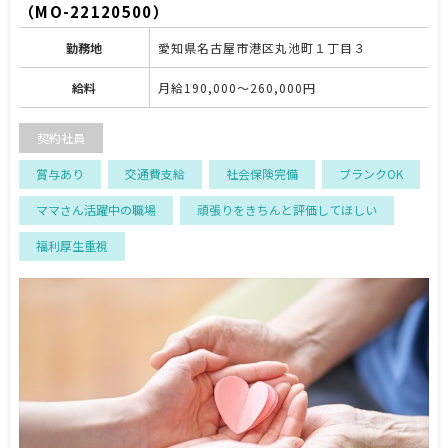
（MO-22120500）
勤務地
愛知県名古屋市港区丸池町１丁目３
給料
月給190,000～260,000円
契約社員
賞与あり
交通費支給
社会保険完備
ブランクOK
ママさん活躍中の職場
頑張りをきちんと評価してほしい
福利厚生重視