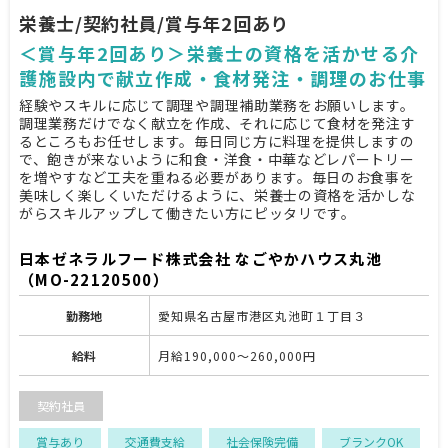
栄養士/契約社員/賞与年2回あり
＜賞与年2回あり＞栄養士の資格を活かせる介
護施設内で献立作成・食材発注・調理のお仕事
経験やスキルに応じて調理や調理補助業務をお願いします。
調理業務だけでなく献立を作成、それに応じて食材を発注す
るところもお任せします。毎日同じ方に料理を提供しますの
で、飽きが来ないように和食・洋食・中華などレパートリー
を増やすなど工夫を重ねる必要があります。毎日のお食事を
美味しく楽しくいただけるように、栄養士の資格を活かしな
がらスキルアップして働きたい方にピッタリです。
日本ゼネラルフード株式会社 なごやかハウス丸池
（MO-22120500）
勤務地
愛知県名古屋市港区丸池町１丁目３
給料
月給190,000～260,000円
契約社員
賞与あり
交通費支給
社会保険完備
ブランクOK