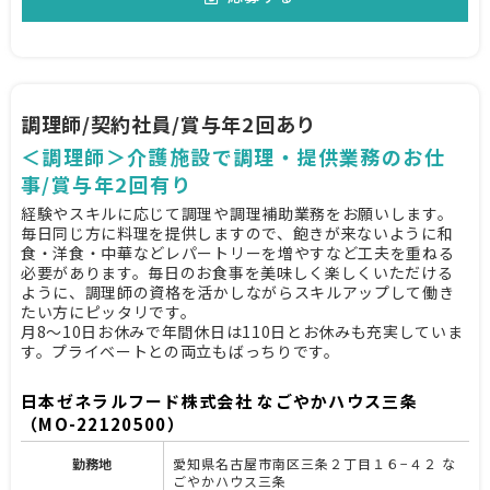
調理師/契約社員/賞与年2回あり
＜調理師＞介護施設で調理・提供業務のお仕
事/賞与年2回有り
経験やスキルに応じて調理や調理補助業務をお願いします。
毎日同じ方に料理を提供しますので、飽きが来ないように和
食・洋食・中華などレパートリーを増やすなど工夫を重ねる
必要があります。毎日のお食事を美味しく楽しくいただける
ように、調理師の資格を活かしながらスキルアップして働き
たい方にピッタリです。
月8～10日お休みで年間休日は110日とお休みも充実していま
す。プライベートとの両立もばっちりです。
日本ゼネラルフード株式会社 なごやかハウス三条
（MO-22120500）
勤務地
愛知県名古屋市南区三条２丁目１６−４２ な
ごやかハウス三条