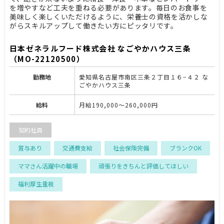
を増やすなど工夫を重ねる必要があります。毎日のお食事を
美味しく楽しくいただけるように、栄養士の資格を活かしな
がらスキルアップして働きたい方にピッタリです。
日本ゼネラルフード株式会社 なごやかハウス三条
（MO-22120500）
勤務地
愛知県名古屋市南区三条２丁目１６−４２ な
ごやかハウス三条
給料
月給190,000～260,000円
契約社員
賞与あり
交通費支給
社会保険完備
ブランクOK
ママさん活躍中の職場
頑張りをきちんと評価してほしい
福利厚生重視