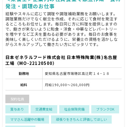
発注・調理のお仕事
経験やスキルに応じて調理や調理補助業務をお願いします。
調理業務だけでなく献立を作成、それに応じて食材を発注す
るところもお任せします。毎日同じ方に料理を提供しますの
で、飽きが来ないように和食・洋食・中華などレパートリー
を増やすなど工夫を重ねる必要があります。毎日のお食事を
美味しく楽しくいただけるように、栄養士の資格を活かしな
がらスキルアップして働きたい方にピッタリです。
日本ゼネラルフード株式会社 日本特殊陶業(株)名古屋
工場（MO-22120500）
勤務地
愛知県名古屋市瑞穂区高辻町１４−１８
給料
月給190,000～260,000円
契約社員
賞与あり
交通費支給
社会保険完備
ブランクOK
ママさん活躍中の職場
頑張りをきちんと評価してほしい