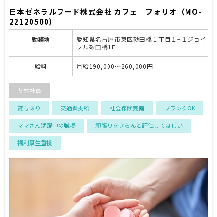
日本ゼネラルフード株式会社 カフェ フォリオ（MO-
22120500）
勤務地
愛知県名古屋市東区砂田橋１丁目１−１ジョイ
フル砂田橋1F
給料
月給190,000～260,000円
契約社員
賞与あり
交通費支給
社会保険完備
ブランクOK
ママさん活躍中の職場
頑張りをきちんと評価してほしい
福利厚生重視