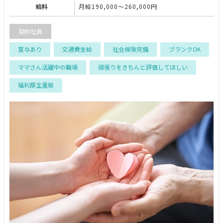
給料
月給190,000～260,000円
契約社員
賞与あり
交通費支給
社会保険完備
ブランクOK
ママさん活躍中の職場
頑張りをきちんと評価してほしい
福利厚生重視