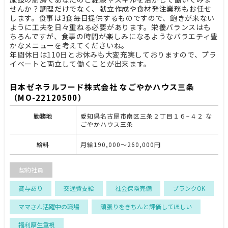
せんか？調理だけでなく、献立作成や食材発注業務もお任せ
します。食事は3食毎日提供するものですので、飽きが来ない
ように工夫を日々重ねる必要があります。栄養バランスはも
ちろんですが、食事の時間が楽しみになるようなバラエティ豊
かなメニューを考えてくださいね。
年間休日は110日とお休みも大変充実しておりますので、プラ
イベートと両立して働くことが出来ます。
日本ゼネラルフード株式会社 なごやかハウス三条
（MO-22120500）
勤務地
愛知県名古屋市南区三条２丁目１６−４２ な
ごやかハウス三条
給料
月給190,000～260,000円
契約社員
賞与あり
交通費支給
社会保険完備
ブランクOK
ママさん活躍中の職場
頑張りをきちんと評価してほしい
福利厚生重視