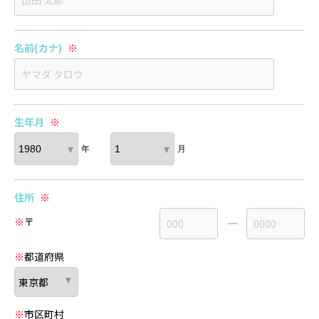
名前(カナ)
※
生年月
※
年
月
住所
※
※
〒
※
都道府県
※
市区町村