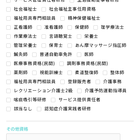
社会福祉士
社会福祉主事任用資格
福祉用具専門相談員
精神保健福祉士
正看護師
准看護師
保健師
理学療法士
作業療法士
言語聴覚士
栄養士
管理栄養士
保育士
あん摩マッサージ指圧師
鍼灸師
普通自動車免許
医師
医療事務資格(民間)
調剤事務資格(民間)
薬剤師
視能訓練士
柔道整復師
整体師
福祉用具専門相談員
登録販売者
介護事務
レクリエーション介護士2級
介護予防運動指導員
喀痰吸引等研修
サービス提供責任者
該当なし
認知症介護実践者研修
その他資格