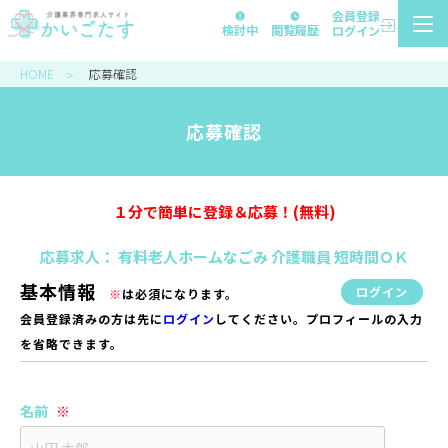
会員登録
検討中
閲覧履歴
ログイン
HOME
応募確認
＞
応募確認
１分で簡単に登録＆応募！(無料)
応募求人： 有料老人ホームなごみ 介護職員 短時間ＯＫ
基本情報
ログイン
※
は必須になります。
会員登録済みの方は先に
ログイン
してください。プロフィールの入力
を省略できます。
名前
※